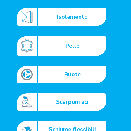
Isolamento
Pelle
Ruote
Scarponi sci
Schiume flessibili