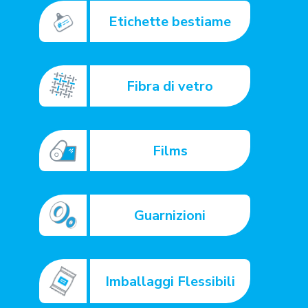
Etichette bestiame
Fibra di vetro
Films
Guarnizioni
Imballaggi Flessibili