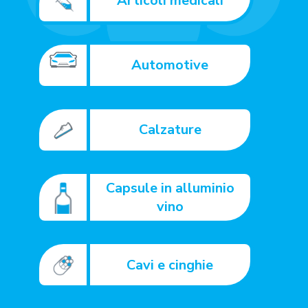
Articoli medicali
Automotive
Calzature
Capsule in alluminio
vino
Cavi e cinghie