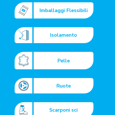
Imballaggi Flessibili
Isolamento
Pelle
Ruote
Scarponi sci